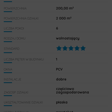
200,00 m²
POWIERZCHNIA
2 000 m²
POWIERZCHNIA DZIAŁKI
6
LICZBA POKOI
wolnostojący
RODZAJ DOMU
STANDARD
1
LICZBA PIĘTER W BUDYNKU
PCV
OKNA
dobre
INSTALACJE
częściowo
zagospodarowana
ZAGOSP. DZIAŁKI
płaska
UKSZTAŁTOWANIE DZIAŁKI