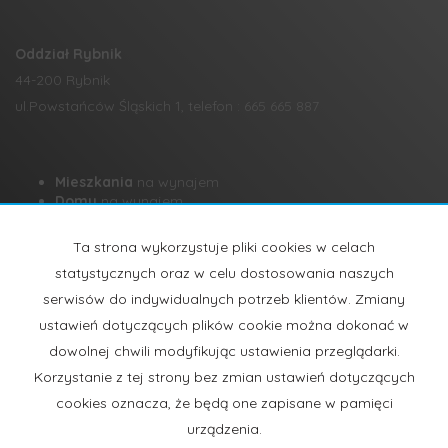
Oddział Rybnik
44-200 Rybnik
ul.Powstańców Śląskich 1, telefon : 665 665 887
Mieszkania
na wynajem
Domy
na wynajem
Działki
na wynajem
Lokale
na wynajem
Ta strona wykorzystuje pliki cookies w celach
Hale
na wynajem
statystycznych oraz w celu dostosowania naszych
Obiekty
na wynajem
serwisów do indywidualnych potrzeb klientów. Zmiany
Mieszkania
na sprzedaż
ustawień dotyczących plików cookie można dokonać w
Domy
na sprzedaż
Działki
na sprzedaż
dowolnej chwili modyfikując ustawienia przeglądarki.
Lokale
na sprzedaż
Korzystanie z tej strony bez zmian ustawień dotyczących
Hale
na sprzedaż
cookies oznacza, że będą one zapisane w pamięci
Obiekty
na sprzedaż
urządzenia.