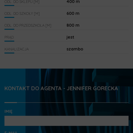
400 m
ODL. DO SKLEPU [M]
600 m
ODL. DO SZKOŁY [M]
800 m
ODL. DO PRZEDSZKOLA [M]
jest
PRĄD
szambo
KANALIZACJA
KONTAKT DO AGENTA - JENNIFER GORECKA
IMIĘ