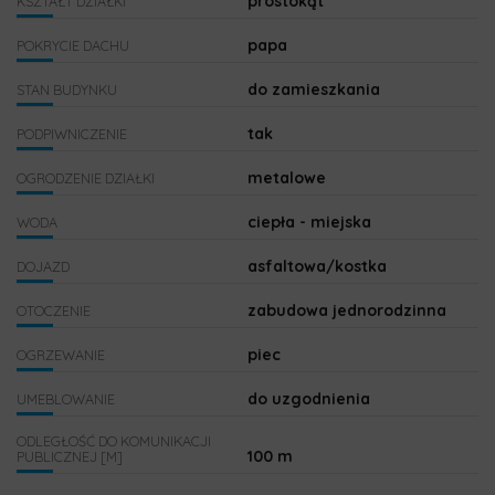
prostokąt
KSZTAŁT DZIAŁKI
papa
POKRYCIE DACHU
do zamieszkania
STAN BUDYNKU
tak
PODPIWNICZENIE
metalowe
OGRODZENIE DZIAŁKI
ciepła - miejska
WODA
asfaltowa/kostka
DOJAZD
zabudowa jednorodzinna
OTOCZENIE
piec
OGRZEWANIE
do uzgodnienia
UMEBLOWANIE
ODLEGŁOŚĆ DO KOMUNIKACJI
100 m
PUBLICZNEJ [M]