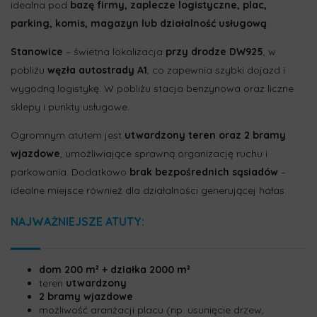
idealna pod
bazę firmy, zaplecze logistyczne, plac,
parking, komis, magazyn lub działalność usługową
.
Stanowice
– świetna lokalizacja
przy drodze DW925
, w
pobliżu
węzła autostrady A1
, co zapewnia szybki dojazd i
wygodną logistykę. W pobliżu stacja benzynowa oraz liczne
sklepy i punkty usługowe.
Ogromnym atutem jest
utwardzony teren oraz 2 bramy
wjazdowe
, umożliwiające sprawną organizację ruchu i
parkowania. Dodatkowo
brak bezpośrednich sąsiadów
–
idealne miejsce również dla działalności generującej hałas.
NAJWAŻNIEJSZE ATUTY:
dom 200 m² + działka 2000 m²
teren
utwardzony
2 bramy wjazdowe
możliwość aranżacji placu (np. usunięcie drzew,