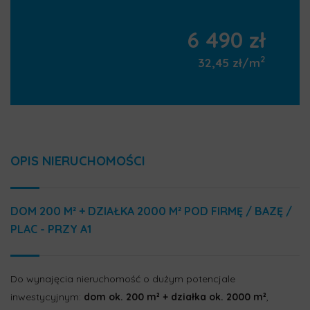
6 490 zł
2
32,45 zł/m
OPIS NIERUCHOMOŚCI
DOM 200 M² + DZIAŁKA 2000 M² POD FIRMĘ / BAZĘ /
PLAC - PRZY A1
Do wynajęcia nieruchomość o dużym potencjale
inwestycyjnym:
dom ok. 200 m² + działka ok. 2000 m²
,