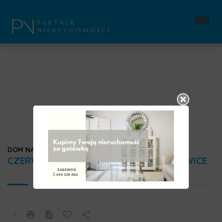
DOM NA WYNAJEM
CZERWIONKA-LESZCZYNY (GW), STANOWICE