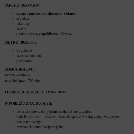
PARTER- 56,97MKW:
salonu z
aneksem kuchennym- z oknem
sypialnia
wiatrołap
łazienki
posiada taras, z ogródkiem- 47mkw.
PIĘTRO- 49,88mkw:
3 sypialnie
łazienka z oknem
poddasze.
KOMUNIKACJA:
autobus- 450mkw
stacja kolejowa- 700mkw
TERMIN REALIZACJI:
IV kw. 2024r.
W POBLIŻU ZNAJDUJĄ SIĘ:
niska zabudowa, domy jednorodzinne i tereny zielone
Park Brochowski – idealne miejsce do spacerów i aktywnego wypoczynku
tereny rekreacyjne
przystanek komunikacji miejskiej