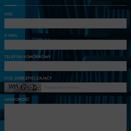
IMIĘ
E-MAIL
TELEFON KOMÓRKOWY
KOD ZABEZPIECZAJĄCY
WIADOMOŚĆ