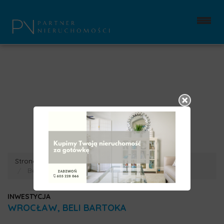
Strona główna
Inwestycje
Wrocław
Beli Bartoka
INWESTYCJA
WROCŁAW, BELI BARTOKA