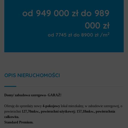
od 949 000 zł do 989
000 zł
2
od 7745 zł do 8900 zł /m
OPIS NIERUCHOMOŚCI
Domy/ zabudowa szeregowa- GARAŻ!
Oferuję do sprzedaży nowy
4-pokojowy
lokal mieszkalny, w zabudowie szeregowej, o
powierzchni
127,70
mkw., powierzchni użytkowej; 157,18mkw., powierzchnia
całkowita.
Standard Premium.