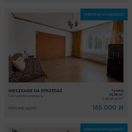
OFERTA NA WYŁĄCZNOŚĆ
MIESZKANIE NA SPRZEDAŻ
1 pokój
2
35,38 m
Czerwionka-Leszczyny
2
4 663,65 zł/m
165 000 zł
PPN-MS-62037
OFERTA NA WYŁĄCZNOŚĆ