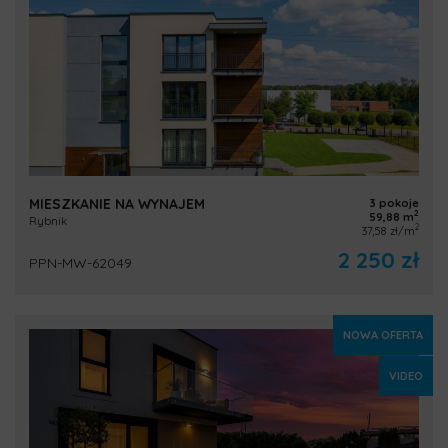
MIESZKANIE NA WYNAJEM
3 pokoje
2
59,88 m
Rybnik
2
37,58 zł/m
2 250 zł
PPN-MW-62049
NOWA OFERTA
VIDEO