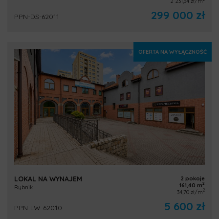
2 231,34 zł/m
299 000 zł
PPN-DS-62011
OFERTA NA WYŁĄCZNOŚĆ
LOKAL NA WYNAJEM
2 pokoje
2
161,40 m
Rybnik
2
34,70 zł/m
5 600 zł
PPN-LW-62010