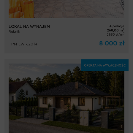
LOKAL NA WYNAJEM
4 pokoje
2
268,00 m
Rybnik
2
29,85 zł/m
8 000 zł
PPN-LW-62014
OFERTA NA WYŁĄCZNOŚĆ