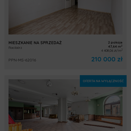
MIESZKANIE NA SPRZEDAŻ
2 pokoje
2
47,64 m
Racibórz
2
4 408,06 zł/m
210 000 zł
PPN-MS-62016
OFERTA NA WYŁĄCZNOŚĆ