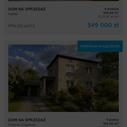
DOM NA SPRZEDAŻ
4 pokoje
2
106,68 m
Nędza
2
3 271,47 zł/m
349 000 zł
PPN-DS-62012
OFERTA NA WYŁĄCZNOŚĆ
DOM NA SPRZEDAŻ
5 pokoi
2
134,00 m
Mszana, Gogołowa
2