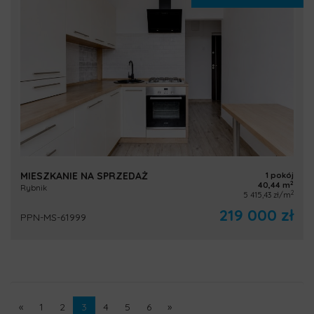
MIESZKANIE NA SPRZEDAŻ
1 pokój
2
40,44 m
Rybnik
2
5 415,43 zł/m
219 000 zł
PPN-MS-61999
«
1
2
3
4
5
6
»