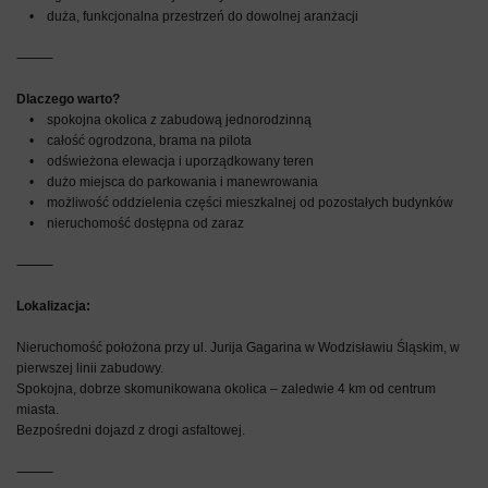
• duża, funkcjonalna przestrzeń do dowolnej aranżacji
⸻
Dlaczego warto?
• spokojna okolica z zabudową jednorodzinną
• całość ogrodzona, brama na pilota
• odświeżona elewacja i uporządkowany teren
• dużo miejsca do parkowania i manewrowania
• możliwość oddzielenia części mieszkalnej od pozostałych budynków
• nieruchomość dostępna od zaraz
⸻
Lokalizacja:
Nieruchomość położona przy ul. Jurija Gagarina w Wodzisławiu Śląskim, w
pierwszej linii zabudowy.
Spokojna, dobrze skomunikowana okolica – zaledwie 4 km od centrum
miasta.
Bezpośredni dojazd z drogi asfaltowej.
⸻