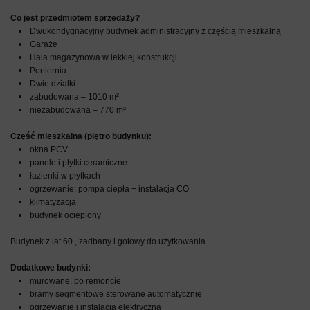
Co jest przedmiotem sprzedaży?
• Dwukondygnacyjny budynek administracyjny z częścią mieszkalną
• Garaże
• Hala magazynowa w lekkiej konstrukcji
• Portiernia
• Dwie działki:
• zabudowana – 1010 m²
• niezabudowana – 770 m²
Część mieszkalna (piętro budynku):
• okna PCV
• panele i płytki ceramiczne
• łazienki w płytkach
• ogrzewanie: pompa ciepła + instalacja CO
• klimatyzacja
• budynek ocieplony
Budynek z lat 60., zadbany i gotowy do użytkowania.
Dodatkowe budynki:
• murowane, po remoncie
• bramy segmentowe sterowane automatycznie
• ogrzewanie i instalacja elektryczna