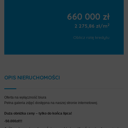
660 000 zł
2
2 275,86 zł/m
Oblicz ratę kredytu
OPIS NIERUCHOMOŚCI
Oferta na wyłączność biura
Pełna galeria zdjęć dostępna na naszej stronie internetowej.
Duża obniżka ceny – tylko do końca lipca!
-50.000zł!!!