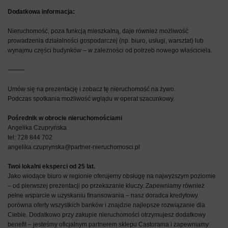
Dodatkowa informacja:
Nieruchomość, poza funkcją mieszkalną, daje również możliwość
prowadzenia działalności gospodarczej (np. biuro, usługi, warsztat) lub
wynajmu części budynków – w zależności od potrzeb nowego właściciela.
⸻
Umów się na prezentację i zobacz tę nieruchomość na żywo.
Podczas spotkania możliwość wglądu w operat szacunkowy.
Pośrednik w obrocie nieruchomościami
Angelika Czupryńska
tel: 728 844 702
angelika.czuprynska@partner-nieruchomosci.pl
Twoi lokalni eksperci od 25 lat.
Jako wiodące biuro w regionie oferujemy obsługę na najwyższym poziomie
– od pierwszej prezentacji po przekazanie kluczy. Zapewniamy również
pełne wsparcie w uzyskaniu finansowania – nasz doradca kredytowy
porówna oferty wszystkich banków i znajdzie najlepsze rozwiązanie dla
Ciebie. Dodatkowo przy zakupie nieruchomości otrzymujesz dodatkowy
benefit – jesteśmy oficjalnym partnerem sklepu Castorama i zapewniamy