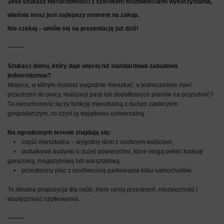
Jeśli szukasz nieruchomości z szerokimi możliwościami wykorzystania,
właśnie teraz jest najlepszy moment na zakup.
Nie czekaj – umów się na prezentację już dziś!
⸻
Szukasz domu, który daje więcej niż standardowa zabudowa
jednorodzinna?
Miejsca, w którym możesz wygodnie mieszkać, a jednocześnie mieć
przestrzeń do pracy, realizacji pasji lub dodatkowych planów na przyszłość?
Ta nieruchomość łączy funkcję mieszkalną z dużym zapleczem
gospodarczym, co czyni ją wyjątkowo uniwersalną.
Na ogrodzonym terenie znajdują się:
• część mieszkalna – wygodny dom z osobnym wejściem,
• dodatkowe budynki o dużej powierzchni, które mogą pełnić funkcję
garażową, magazynową lub warsztatową,
• przestronny plac z możliwością parkowania kilku samochodów.
To idealna propozycja dla osób, które cenią przestrzeń, niezależność i
elastyczność użytkowania.
⸻