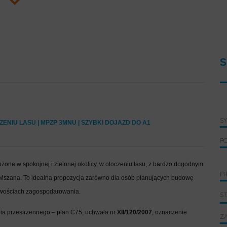
S
S
NIU LASU | MPZP 3MNU | SZYBKI DOJAZD DO A1
P
one w spokojnej i zielonej okolicy, w otoczeniu lasu, z bardzo dogodnym
PR
d Mszana. To idealna propozycja zarówno dla osób planujących budowę
liwościach zagospodarowania.
S
a przestrzennego – plan C75, uchwała nr
XII/120/2007
, oznaczenie
ZA