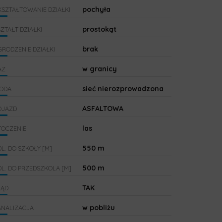
pochyła
KSZTAŁTOWANIE DZIAŁKI
prostokąt
ZTAŁT DZIAŁKI
brak
RODZENIE DZIAŁKI
w granicy
AZ
sieć nierozprowadzona
ODA
ASFALTOWA
OJAZD
las
TOCZENIE
550 m
L. DO SZKOŁY [M]
500 m
L. DO PRZEDSZKOLA [M]
TAK
RĄD
w pobliżu
ANALIZACJA