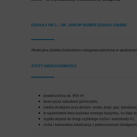
DZIAŁKA NR 1 – OK. 1009 M² NUMER DZIAŁKI 1584/60
Atrakcyjna działka budowlano-usługowa położona w spokojnym 
ATUTY NIERUCHOMOŚCI:
powierzchnia ok. 954 m²,
teren poza szkodami górniczymi,
media dostępne przy drodze: woda, prąd, gaz, kanalizac
w sąsiedztwie trwa budowa nowego budynku, co daje du
szybki dojazd do drogi szybkiego ruchu i autostrady A1,
cicha i kameralna lokalizacja z jednoczesnym dostępem d