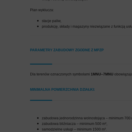
Plan wyklucza:
stacje paliw,
produkcję, składy i magazyny niezwiązane z funkcją us
PARAMETRY ZABUDOWY ZGODNE Z MPZP
Dla terenów oznaczonych symbolami
1MNU–7MNU
obowiązują
MINIMALNA POWIERZCHNIA DZIAŁKI:
zabudowa jednorodzinna wolnostojąca – minimum 700 
zabudowa bliźniacza – minimum 500 m²,
samodzielne usługi – minimum 1500 m².