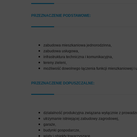
PRZEZNACZENIE PODSTAWOWE:
zabudowa mieszkaniowa jednorodzinna,
zabudowa usługowa,
infrastruktura techniczna i komunikacyjna,
tereny zieleni,
możliwość dowolnego łączenia funkcji mieszkaniowej i u
PRZEZNACZENIE DOPUSZCZALNE:
działalność produkcyjna związana wyłącznie z prowadz
utrzymanie istniejącej zabudowy zagrodowej,
garaże,
budynki gospodarcze,
wiaty i obiekty towarzyszące.