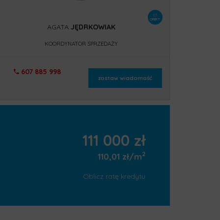
17
OFERT
AGATA
JĘDRKOWIAK
KOORDYNATOR SPRZEDAŻY
607 885 998
zostaw wiadomość
111 000 zł
2
110,01 zł/m
Oblicz ratę kredytu