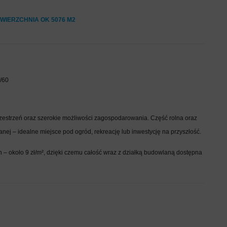
OWIERZCHNIA OK 5076 M2
7/60
rzestrzeń oraz szerokie możliwości zagospodarowania. Część rolna oraz
nej – idealne miejsce pod ogród, rekreację lub inwestycję na przyszłość.
 – około 9 zł/m², dzięki czemu całość wraz z działką budowlaną dostępna