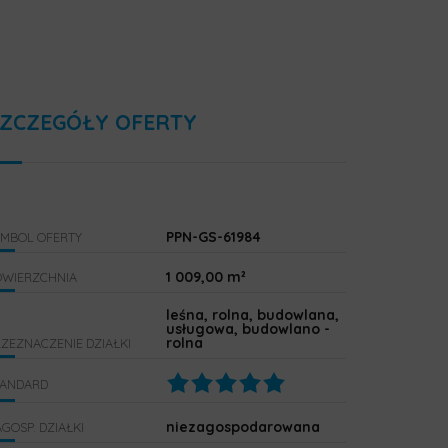
ZCZEGÓŁY OFERTY
PPN-GS-61984
YMBOL OFERTY
1 009,00 m²
OWIERZCHNIA
leśna, rolna, budowlana,
usługowa, budowlano -
rolna
ZEZNACZENIE DZIAŁKI
TANDARD
niezagospodarowana
GOSP. DZIAŁKI