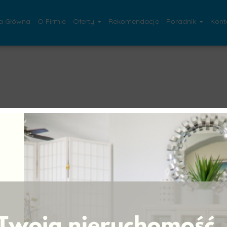
a Główna
O Firmie
Oferty
Rekomendacje
Poradnik
Kont