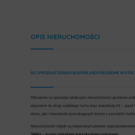
OPIS NIERUCHOMOŚCI
NA SPRZEDAŻ DZIAŁKI BUDOWLANO-USŁUGOWE W OTOCZE
Oferujemy na sprzedaż atrakcyjne nieruchomości gruntowe położ
dojazdem do drogi szybkiego ruchu oraz autostrady A1 – zjaz
domu, jak i inwestorów poszukujących terenu o szerokich moż
Nieruchomości objęte są miejscowym planem zagospodarowani
3MNU – tereny zabudowy mieszkaniowo-usługowej
.