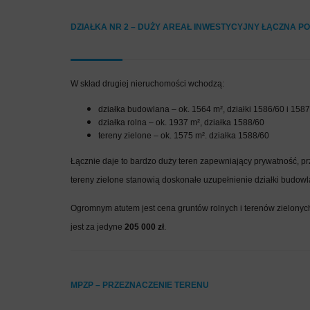
DZIAŁKA NR 2 – DUŻY AREAŁ INWESTYCYJNY ŁĄCZNA P
W skład drugiej nieruchomości wchodzą:
działka budowlana – ok. 1564 m², działki 1586/60 i 158
działka rolna – ok. 1937 m², działka 1588/60
tereny zielone – ok. 1575 m². działka 1588/60
Łącznie daje to bardzo duży teren zapewniający prywatność, p
tereny zielone stanowią doskonałe uzupełnienie działki budowla
Ogromnym atutem jest cena gruntów rolnych i terenów zielonych
jest za jedyne
205 000 zł
.
MPZP – PRZEZNACZENIE TERENU