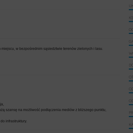
U
KS
OG
G
miejscu, w bezpośrednim sąsiedztwie terenów zielonych i lasu.
W
D
O
OD
OD
ja,
żą szansę na możliwość podłączenia mediów z bliższego punktu,
P
o infrastruktury.
K