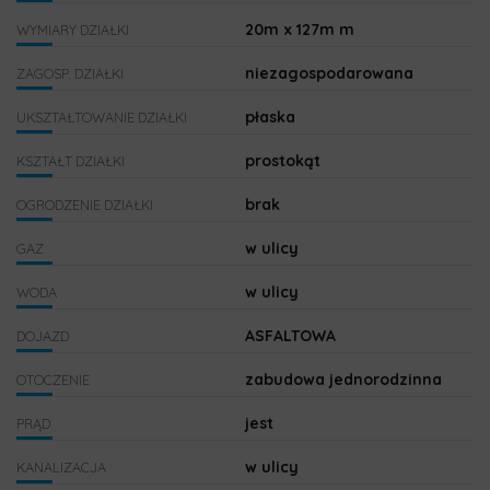
20m x 127m m
WYMIARY DZIAŁKI
niezagospodarowana
ZAGOSP. DZIAŁKI
płaska
UKSZTAŁTOWANIE DZIAŁKI
prostokąt
KSZTAŁT DZIAŁKI
brak
OGRODZENIE DZIAŁKI
w ulicy
GAZ
w ulicy
WODA
ASFALTOWA
DOJAZD
zabudowa jednorodzinna
OTOCZENIE
jest
PRĄD
w ulicy
KANALIZACJA