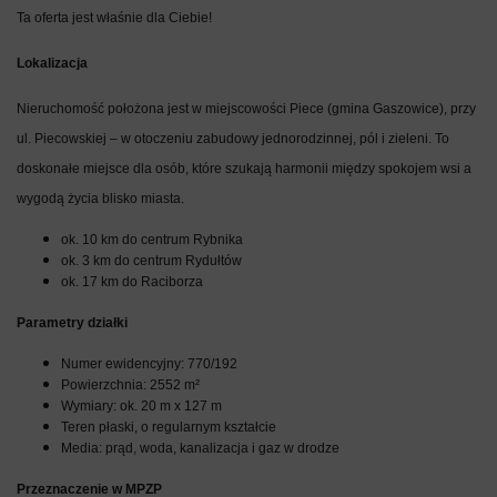
Ta oferta jest właśnie dla Ciebie!
Lokalizacja
Nieruchomość położona jest w miejscowości Piece (gmina Gaszowice), przy
ul. Piecowskiej – w otoczeniu zabudowy jednorodzinnej, pól i zieleni. To
doskonałe miejsce dla osób, które szukają harmonii między spokojem wsi a
wygodą życia blisko miasta.
ok. 10 km do centrum Rybnika
ok. 3 km do centrum Rydułtów
ok. 17 km do Raciborza
Parametry działki
Numer ewidencyjny: 770/192
Powierzchnia: 2552 m²
Wymiary: ok. 20 m x 127 m
Teren płaski, o regularnym kształcie
Media: prąd, woda, kanalizacja i gaz w drodze
Przeznaczenie w MPZP