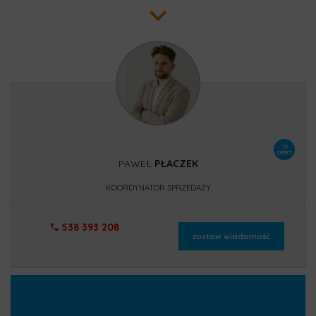
19
OFERT
PAWEŁ
PŁACZEK
KOORDYNATOR SPRZEDAŻY
538 393 208
zostaw wiadomość