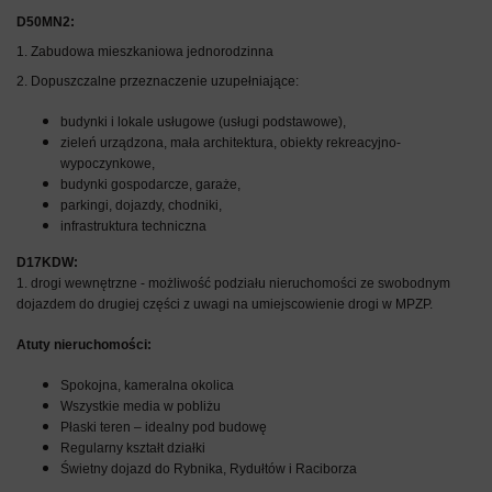
D50MN2:
1.
Zabudowa mieszkaniowa jednorodzinna
2. Dopuszczalne przeznaczenie uzupełniające:
budynki i lokale usługowe (usługi podstawowe),
zieleń urządzona, mała architektura, obiekty rekreacyjno-
wypoczynkowe,
budynki gospodarcze, garaże,
parkingi, dojazdy, chodniki,
infrastruktura techniczna
D17KDW:
1. drogi wewnętrzne - możliwość podziału nieruchomości ze swobodnym
dojazdem do drugiej części z uwagi na umiejscowienie drogi w MPZP.
Atuty nieruchomości:
Spokojna, kameralna okolica
Wszystkie media w pobliżu
Płaski teren – idealny pod budowę
Regularny kształt działki
Świetny dojazd do Rybnika, Rydułtów i Raciborza