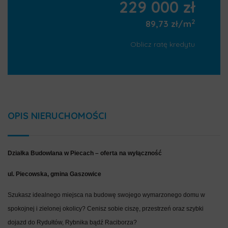
229 000 zł
2
89,73 zł/m
Oblicz ratę kredytu
OPIS NIERUCHOMOŚCI
Działka Budowlana w Piecach – oferta na wyłączność
ul. Piecowska, gmina Gaszowice
Szukasz idealnego miejsca na budowę swojego wymarzonego domu w
spokojnej i zielonej okolicy? Cenisz sobie ciszę, przestrzeń oraz szybki
dojazd do Rydułtów, Rybnika bądź Raciborza?