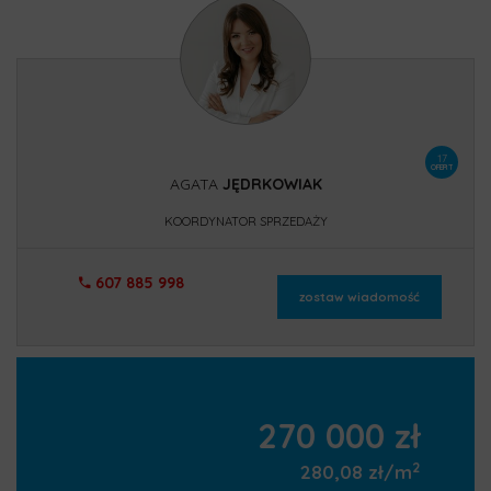
17
OFERT
AGATA
JĘDRKOWIAK
KOORDYNATOR SPRZEDAŻY
607 885 998
zostaw wiadomość
270 000 zł
2
280,08 zł/m