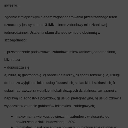
inwestycji.
Zgodnie z miejscowym planem zagospodarowania przestrzennego teren
oznaczony jest symbolem
31MN
– teren zabudowy mieszkaniowej
jednorodzinnej. Ustalenia planu dla tego symbolu obejmują w
szczególności:
– przeznaczenie podstawowe: zabudowa mieszkaniowa jednorodzinna,
bliźniacza
– dopuszcza się:
a) biura, b) gastronomię, c) handel detaliczny, d) sport i rekreację, e) usługi
drobne za wyjątkiem lokali usług ślusarskich, stolarskich i szklarskich, f)
usługi naprawcze za wyjątkiem lokali służących działalności związanej z
naprawą i diagnostyką pojazdów, g) usługi pielęgnacyjne, h) usługi zdrowia
wyłącznie w zakresie gabinetów lekarskich i zabiegowych;
maksymalna wielkość powierzchni zabudowy w stosunku do
powierzchni działki budowlanej – 30%;
minimalny udział procentowy powierzchni biologicznie czynnej w