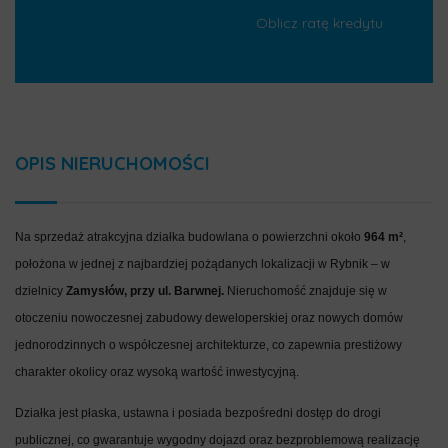
Oblicz ratę kredytu
OPIS NIERUCHOMOŚCI
Na sprzedaż atrakcyjna działka budowlana o powierzchni około
964 m²
,
położona w jednej z najbardziej pożądanych lokalizacji w Rybnik – w
dzielnicy
Zamysłów, przy ul. Barwnej.
Nieruchomość znajduje się w
otoczeniu nowoczesnej zabudowy deweloperskiej oraz nowych domów
jednorodzinnych o współczesnej architekturze, co zapewnia prestiżowy
charakter okolicy oraz wysoką wartość inwestycyjną.
Działka jest płaska, ustawna i posiada bezpośredni dostęp do drogi
publicznej, co gwarantuje wygodny dojazd oraz bezproblemową realizację