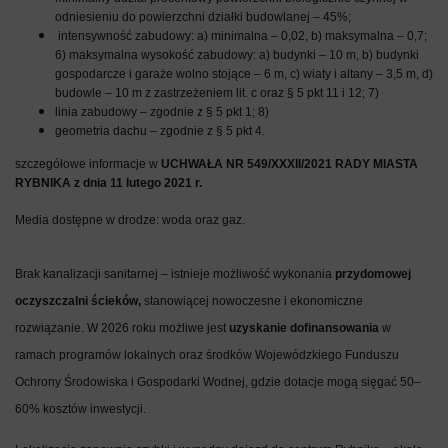
odniesieniu do powierzchni działki budowlanej – 45%;
intensywność zabudowy: a) minimalna – 0,02, b) maksymalna – 0,7;
6) maksymalna wysokość zabudowy: a) budynki – 10 m, b) budynki
gospodarcze i garaże wolno stojące – 6 m, c) wiaty i altany – 3,5 m, d)
budowle – 10 m z zastrzeżeniem lit. c oraz § 5 pkt 11 i 12; 7)
linia zabudowy – zgodnie z § 5 pkt 1; 8)
geometria dachu – zgodnie z § 5 pkt 4.
szczegółowe informacje w
UCHWAŁA NR 549/XXXII/2021 RADY MIASTA
RYBNIKA z dnia 11 lutego 2021 r.
Media dostępne w drodze: woda oraz gaz.
Brak kanalizacji sanitarnej – istnieje możliwość wykonania
przydomowej
oczyszczalni ścieków,
stanowiącej nowoczesne i ekonomiczne
rozwiązanie. W 2026 roku możliwe jest
uzyskanie dofinansowania
w
ramach programów lokalnych oraz środków Wojewódzkiego Funduszu
Ochrony Środowiska i Gospodarki Wodnej, gdzie dotacje mogą sięgać 50–
60% kosztów inwestycji.