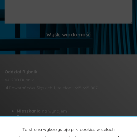
Oddział Rybnik
44-200 Rybnik
ul.Powstańców Śląskich 1, telefon : 665 665 887
Mieszkania
na wynajem
Domy
na wynajem
Działki
na wynajem
Lokale
na wynajem
Ta strona wykorzystuje pliki cookies w celach
Hale
na wynajem