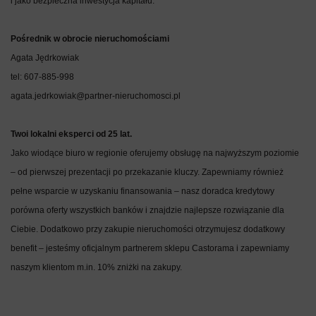
i jako bezpieczna inwestycja kapitału.
Pośrednik w obrocie nieruchomościami
Agata Jędrkowiak
tel: 607-885-998
agata.jedrkowiak@partner-nieruchomosci.pl
Twoi lokalni eksperci od 25 lat.
Jako wiodące biuro w regionie oferujemy obsługę na najwyższym poziomie
– od pierwszej prezentacji po przekazanie kluczy. Zapewniamy również
pełne wsparcie w uzyskaniu finansowania – nasz doradca kredytowy
porówna oferty wszystkich banków i znajdzie najlepsze rozwiązanie dla
Ciebie. Dodatkowo przy zakupie nieruchomości otrzymujesz dodatkowy
benefit – jesteśmy oficjalnym partnerem sklepu Castorama i zapewniamy
naszym klientom m.in. 10% zniżki na zakupy.