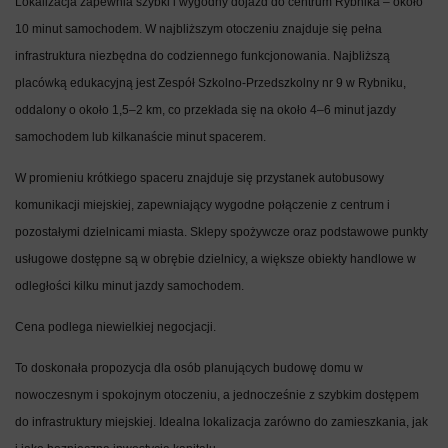
Lokalizacja zapewnia szybki i wygodny dojazd do centrum Rybnika – około
10 minut samochodem. W najbliższym otoczeniu znajduje się pełna
infrastruktura niezbędna do codziennego funkcjonowania. Najbliższą
placówką edukacyjną jest Zespół Szkolno-Przedszkolny nr 9 w Rybniku,
oddalony o około 1,5–2 km, co przekłada się na około 4–6 minut jazdy
samochodem lub kilkanaście minut spacerem.
W promieniu krótkiego spaceru znajduje się przystanek autobusowy
komunikacji miejskiej, zapewniający wygodne połączenie z centrum i
pozostałymi dzielnicami miasta. Sklepy spożywcze oraz podstawowe punkty
usługowe dostępne są w obrębie dzielnicy, a większe obiekty handlowe w
odległości kilku minut jazdy samochodem.
Cena podlega niewielkiej negocjacji.
To doskonała propozycja dla osób planujących budowę domu w
nowoczesnym i spokojnym otoczeniu, a jednocześnie z szybkim dostępem
do infrastruktury miejskiej. Idealna lokalizacja zarówno do zamieszkania, jak