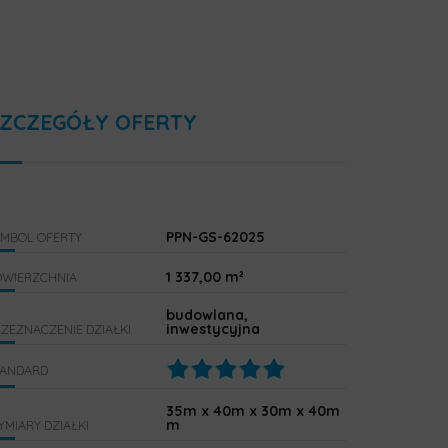
ZCZEGÓŁY OFERTY
PPN-GS-62025
YMBOL OFERTY
1 337,00 m²
OWIERZCHNIA
budowlana,
inwestycyjna
ZEZNACZENIE DZIAŁKI
TANDARD
35m x 40m x 30m x 40m
m
MIARY DZIAŁKI