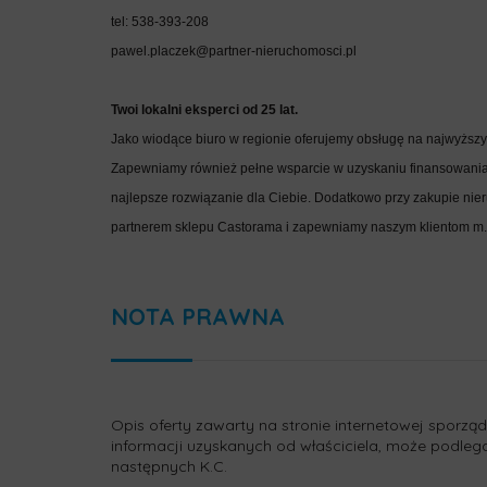
tel: 538-393-208
pawel.placzek@partner-nieruchomosci.pl
Twoi lokalni eksperci od 25 lat.
Jako wiodące biuro w regionie oferujemy obsługę na najwyższym
Zapewniamy również pełne wsparcie w uzyskaniu finansowania 
najlepsze rozwiązanie dla Ciebie. Dodatkowo przy zakupie nie
partnerem sklepu Castorama i zapewniamy naszym klientom m.i
NOTA PRAWNA
Opis oferty zawarty na stronie internetowej sporzą
informacji uzyskanych od właściciela, może podlegać a
następnych K.C.