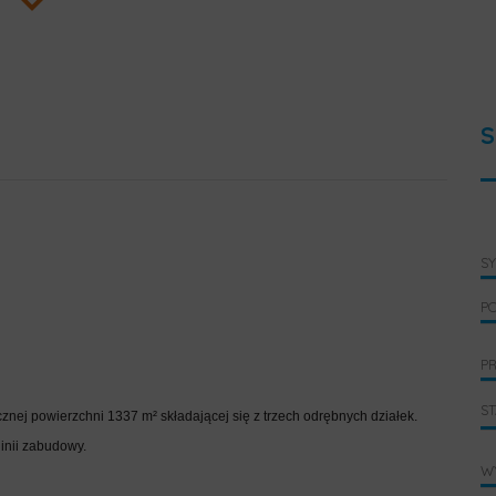
S
S
P
PR
S
nej powierzchni 1337 m² składającej się z trzech odrębnych działek.
inii zabudowy.
WY