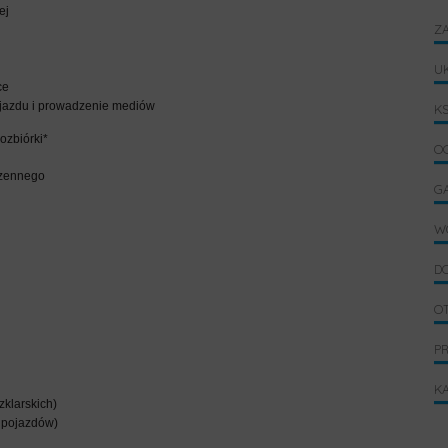
ej
ZA
U
ce
ojazdu i prowadzenie mediów
KS
ozbiórki*
OG
rzennego
G
W
D
O
P
K
zklarskich)
i pojazdów)