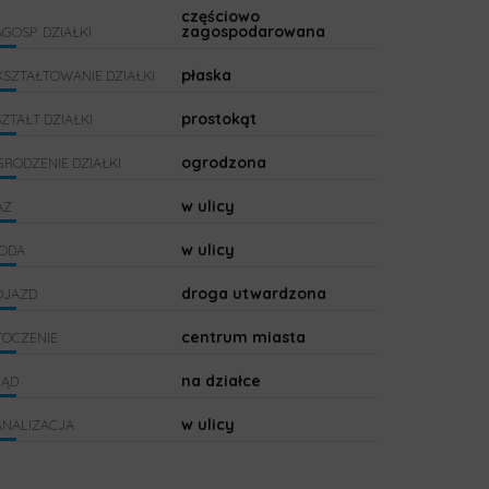
częściowo
zagospodarowana
GOSP. DZIAŁKI
płaska
KSZTAŁTOWANIE DZIAŁKI
prostokąt
ZTAŁT DZIAŁKI
ogrodzona
RODZENIE DZIAŁKI
w ulicy
AZ
w ulicy
ODA
droga utwardzona
OJAZD
centrum miasta
TOCZENIE
na działce
RĄD
w ulicy
ANALIZACJA