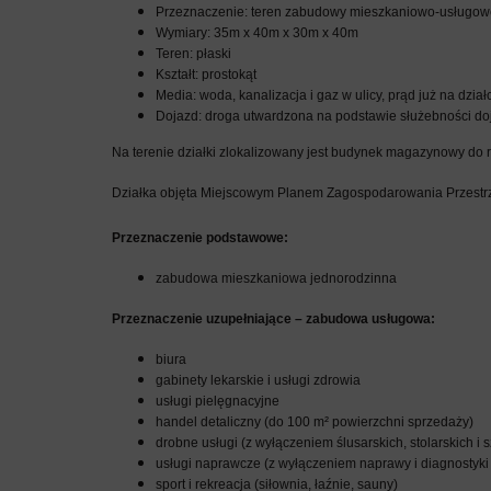
Przeznaczenie: teren zabudowy mieszkaniowo-usługow
Wymiary: 35m x 40m x 30m x 40m
Teren: płaski
Kształt: prostokąt
Media: woda, kanalizacja i gaz w ulicy, prąd już na dział
Dojazd: droga utwardzona na podstawie służebności d
Na terenie działki zlokalizowany jest budynek magazynowy do r
Działka objęta Miejscowym Planem Zagospodarowania Przest
Przeznaczenie podstawowe:
zabudowa mieszkaniowa jednorodzinna
Przeznaczenie uzupełniające – zabudowa usługowa:
biura
gabinety lekarskie i usługi zdrowia
usługi pielęgnacyjne
handel detaliczny (do 100 m² powierzchni sprzedaży)
drobne usługi (z wyłączeniem ślusarskich, stolarskich i s
usługi naprawcze (z wyłączeniem naprawy i diagnostyk
sport i rekreacja (siłownia, łaźnie, sauny)