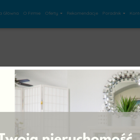
a Główna
O Firmie
Oferty
Rekomendacje
Poradnik
Kont