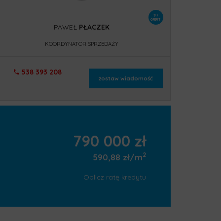
19
OFERT
PAWEŁ
PŁACZEK
KOORDYNATOR SPRZEDAŻY
538 393 208
zostaw wiadomość
790 000 zł
2
590,88 zł/m
Oblicz ratę kredytu