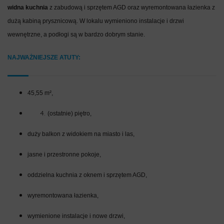
widna kuchnia
z zabudową i sprzętem AGD oraz wyremontowana łazienka z
dużą kabiną prysznicową. W lokalu wymieniono instalacje i drzwi
wewnętrzne, a podłogi są w bardzo dobrym stanie.
NAJWAŻNIEJSZE ATUTY:
45,55 m²,
(ostatnie) piętro,
duży balkon z widokiem na miasto i las,
jasne i przestronne pokoje,
oddzielna kuchnia z oknem i sprzętem AGD,
wyremontowana łazienka,
wymienione instalacje i nowe drzwi,