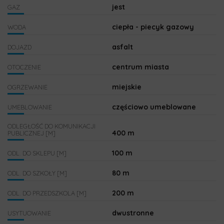
jest
GAZ
ciepła - piecyk gazowy
WODA
asfalt
DOJAZD
centrum miasta
OTOCZENIE
miejskie
OGRZEWANIE
częściowo umeblowane
UMEBLOWANIE
ODLEGŁOŚĆ DO KOMUNIKACJI
400 m
PUBLICZNEJ [M]
100 m
ODL. DO SKLEPU [M]
80 m
ODL. DO SZKOŁY [M]
200 m
ODL. DO PRZEDSZKOLA [M]
dwustronne
USYTUOWANIE