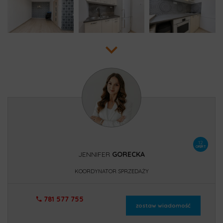
12
OFERT
JENNIFER
GORECKA
KOORDYNATOR SPRZEDAŻY
781 577 755
zostaw wiadomość