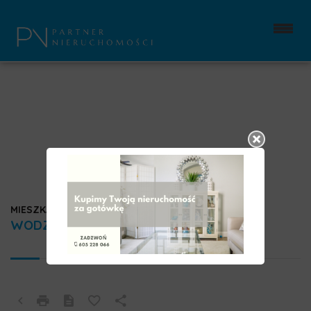
MIESZKANIE NA SPRZEDAŻ
WODZISŁAW ŚLĄSKI