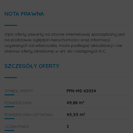
NOTA PRAWNA
Opis oferty zawarty na stronie internetowej sporządzany jest
na podstawie oględzin nieruchomości oraz informacji
uzyskanych od właściciela, może podlegać aktualizacji i nie
stanowi oferty określonej w art. 66 i następnych K.C.
SZCZEGÓŁY OFERTY
PPN-MS-62024
SYMBOL OFERTY
49,88 m²
POWIERZCHNIA
45,55 m²
POWIERZCHNIA UŻYTKOWA
2
LICZBA POKOI