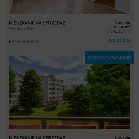
MIESZKANIE NA SPRZEDAŻ
2 pokoje
2
45,06 m
Wodzisław Śląski
2
6 546,83 zł/m
295 000 zł
PPN-MS-61970
OFERTA NA WYŁĄCZNOŚĆ
MIESZKANIE NA SPRZEDAŻ
2 pokoje