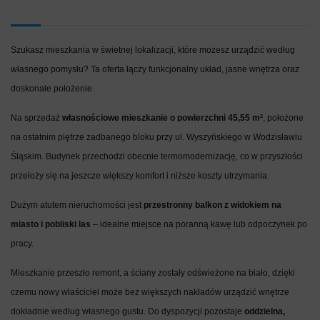
Szukasz mieszkania w świetnej lokalizacji, które możesz urządzić według
własnego pomysłu? Ta oferta łączy funkcjonalny układ, jasne wnętrza oraz
doskonałe położenie.
Na sprzedaż
własnościowe mieszkanie o powierzchni 45,55 m²
, położone
na ostatnim piętrze zadbanego bloku przy ul. Wyszyńskiego w Wodzisławiu
Śląskim. Budynek przechodzi obecnie termomodernizację, co w przyszłości
przełoży się na jeszcze większy komfort i niższe koszty utrzymania.
Dużym atutem nieruchomości jest
przestronny balkon z widokiem na
miasto i pobliski las
– idealne miejsce na poranną kawę lub odpoczynek po
pracy.
Mieszkanie przeszło remont, a ściany zostały odświeżone na biało, dzięki
czemu nowy właściciel może bez większych nakładów urządzić wnętrze
dokładnie według własnego gustu. Do dyspozycji pozostaje
oddzielna,