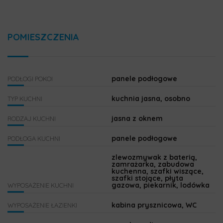
POMIESZCZENIA
panele podłogowe
PODŁOGI POKOI
kuchnia jasna, osobno
TYP KUCHNI
jasna z oknem
RODZAJ KUCHNI
panele podłogowe
PODŁOGA KUCHNI
zlewozmywak z baterią,
zamrażarka, zabudowa
kuchenna, szafki wiszące,
szafki stojące, płyta
gazowa, piekarnik, lodówka
WYPOSAŻENIE KUCHNI
kabina prysznicowa, WC
WYPOSAŻENIE ŁAZIENKI