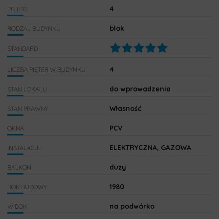
4
PIĘTRO
blok
RODZAJ BUDYNKU
STANDARD
4
LICZBA PIĘTER W BUDYNKU
do wprowadzenia
STAN LOKALU
Własność
STAN PRAWNY
PCV
OKNA
ELEKTRYCZNA, GAZOWA
INSTALACJE
duży
BALKON
1980
ROK BUDOWY
na podwórko
WIDOK