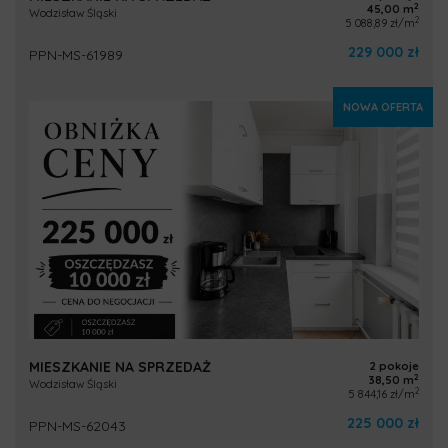
2
45,00 m
Wodzisław Śląski
2
5 088,89 zł/m
229 000 zł
PPN-MS-61989
NOWA OFERTA
MIESZKANIE NA SPRZEDAŻ
2 pokoje
2
38,50 m
Wodzisław Śląski
2
5 844,16 zł/m
225 000 zł
PPN-MS-62043