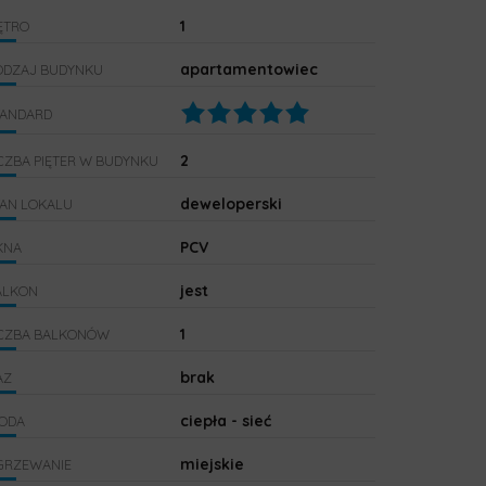
1
ĘTRO
apartamentowiec
ODZAJ BUDYNKU
TANDARD
2
CZBA PIĘTER W BUDYNKU
deweloperski
TAN LOKALU
PCV
KNA
jest
ALKON
1
ICZBA BALKONÓW
brak
AZ
ciepła - sieć
ODA
miejskie
GRZEWANIE