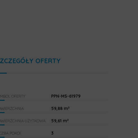
ZCZEGÓŁY OFERTY
PPN-MS-61979
YMBOL OFERTY
59,88 m²
OWIERZCHNIA
59,61 m²
OWIERZCHNIA UŻYTKOWA
3
CZBA POKOI