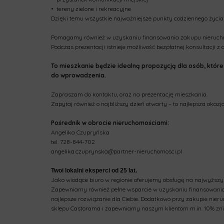
•⁠ ⁠tereny zielone i rekreacyjne
Dzięki temu wszystkie najważniejsze punkty codziennego życia 
Pomagamy również w uzyskaniu finansowania zakupu nieruch
Podczas prezentacji istnieje możliwość bezpłatnej konsultacji 
To mieszkanie będzie idealną propozycją dla osób, które 
do wprowadzenia.
Zapraszam do kontaktu, oraz na prezentację mieszkania.
Zapytaj również o najbliższy dzień otwarty – to najlepsza okaz
Pośrednik w obrocie nieruchomościami:
Angelika Czupryńska
tel. 728-844-702
angelika.czuprynska@partner-nieruchomosci.pl
Twoi lokalni eksperci od 25 lat.
Jako wiodące biuro w regionie oferujemy obsługę na najwyższym
Zapewniamy również pełne wsparcie w uzyskaniu finansowania
najlepsze rozwiązanie dla Ciebie. Dodatkowo przy zakupie nie
sklepu Castorama i zapewniamy naszym klientom m.in. 10% zni