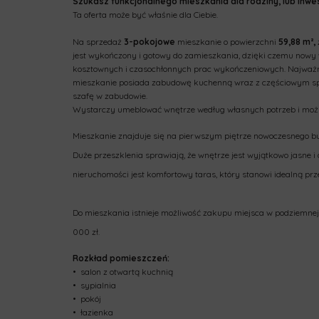
Szukasz funkcjonalnego mieszkania dla rodziny, lub inwes
Ta oferta może być właśnie dla Ciebie.
Na sprzedaż
3
-
pokojowe
mieszkanie o powierzchni
59,88
m²,
jest wykończony i gotowy do zamieszkania, dzięki czemu nowy 
kosztownych i czasochłonnych prac wykończeniowych. Najważni
mieszkanie posiada zabudowę kuchenną wraz z częściowym sprz
szafę w zabudowie.
Wystarczy umeblować wnętrze według własnych potrzeb i moż
Mieszkanie znajduje się na pierwszym piętrze nowoczesnego bu
Duże przeszklenia sprawiają, że wnętrze jest wyjątkowo jasne 
nieruchomości jest komfortowy taras, który stanowi idealną pr
Do mieszkania istnieje możliwość zakupu miejsca w podziemnej
000 zł.
Rozkład pomieszczeń:
•⁠ ⁠salon z otwartą kuchnią
•⁠ ⁠sypialnia
•⁠ ⁠pokój
•⁠ ⁠łazienka