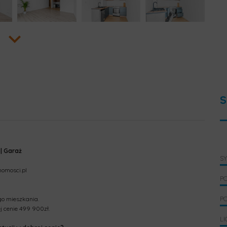
S
| Garaż
S
homosci.pl
P
P
go mieszkania.
j cenie 499 900zł.
LI