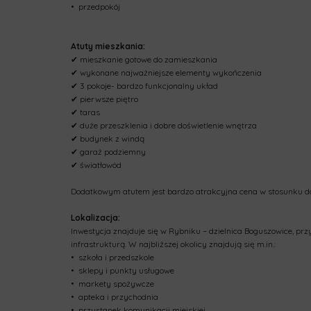
•⁠ ⁠przedpokój
Atuty mieszkania:
✔ mieszkanie gotowe do zamieszkania
✔ wykonane najważniejsze elementy wykończenia
✔ 3 pokoje- bardzo funkcjonalny układ
✔ pierwsze piętro
✔ taras
✔ duże przeszklenia i dobre doświetlenie wnętrza
✔ budynek z windą
✔ garaż podziemny
✔ światłowód
Dodatkowym atutem jest bardzo atrakcyjna cena w stosunku d
Lokalizacja:
Inwestycja znajduje się w Rybniku – dzielnica Boguszowice, przy
infrastrukturą. W najbliższej okolicy znajdują się m.in.:
•⁠ ⁠szkoła i przedszkole
•⁠ ⁠sklepy i punkty usługowe
•⁠ ⁠markety spożywcze
•⁠ ⁠apteka i przychodnia
•⁠ ⁠przystanek komunikacji miejskiej