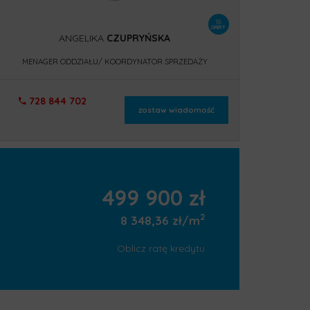
18
OFERT
ANGELIKA
CZUPRYŃSKA
MENAGER ODDZIAŁU/ KOORDYNATOR SPRZEDAŻY
728 844 702
zostaw wiadomość
499 900 zł
2
8 348,36 zł/m
Oblicz ratę kredytu