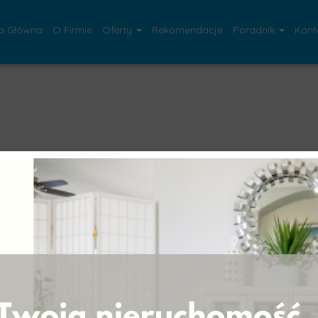
a Główna
O Firmie
Oferty
Rekomendacje
Poradnik
Kont