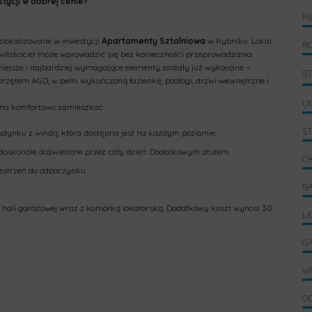
tycji w dobrej cenie?
PI
zlokalizowane w inwestycji
Apartamenty Sztolniowa
w Rybniku. Lokal
R
właściciel może wprowadzić się bez konieczności przeprowadzania
ejsze i najbardziej wymagające elementy zostały już wykonane –
S
ętem AGD, w pełni wykończoną łazienkę, podłogi, drzwi wewnętrzne i
LI
na komfortowo zamieszkać.
S
dynku z windą, która dostępna jest na każdym poziomie.
i doskonale doświetlone przez cały dzień. Dodatkowym atutem
O
zestrzeń do odpoczynku.
B
 hali garażowej wraz z komórką lokatorską. Dodatkowy koszt wynosi 30
L
G
W
O